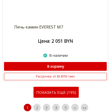
Печь-камин EVEREST М7
Цена: 2 051
BYN
В наличии
В корзину
Рассрочка
от 65 BYN / мес
ПОКАЗАТЬ ЕЩЕ (195)
1
2
3
4
5
»
»»