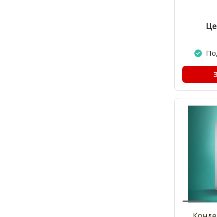
Це
По
Конде