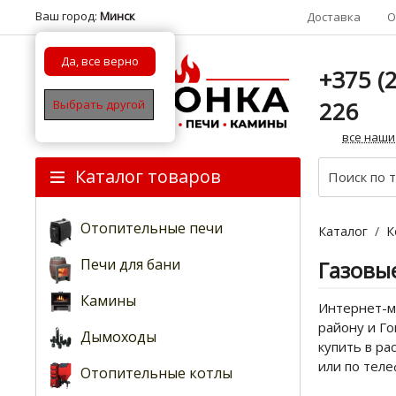
Ваш город:
Минск
Доставка
О
Да, все верно
+375 (2
226
Выбрать другой
все наши
Каталог товаров
Отопительные печи
Каталог
/
К
Печи для бани
Газовые
Камины
Интернет-ма
району и Го
Дымоходы
купить в ра
или по тел
Отопительные котлы