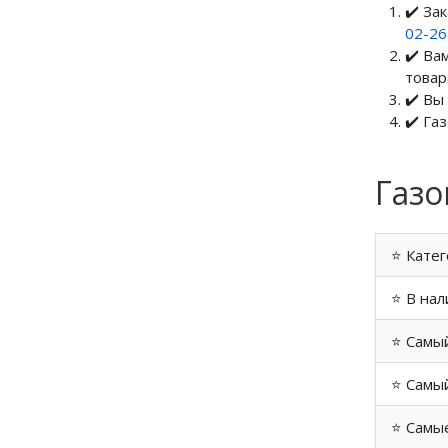
✔️ За
02-2
✔️ Ва
товар
✔️ Вы
✔️ Га
Газо
⭐ Катег
⭐ В нал
⭐ Самы
⭐ Самый
⭐ Самые