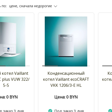
цене, сначала недорогие
 по:
 котел Vaillant
Конденсационный
К
 plus VUW 322/
котел Vaillant ecoCRAFT
котел
5-5
VKK 1206/3-E HL
на: 0
BYN
Цена: 0
BYN
д заказ 3 дня
Под заказ 3 дня