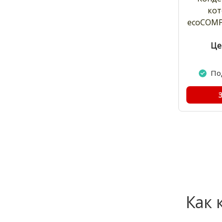
кот
ecoCOMP
Це
По
Как 