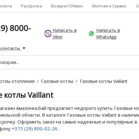
плата
Рассрочка
Возврат/Обмен
Монтаж и Сервис
О
9) 8000-
Написать в
Написать в
Viber
WhatsApp
 контакты
отлы отопления
/
Газовые котлы
/
Газовые котлы Vaillant
 котлы Vaillant
газин Амазонка.бай предлагает недорого купить Газовые котл
мельской области. В каталоге Газовые котлы Vaillant в нали
ссрочку. Оформить заказ на самые надежные и популярные в 2
ефону
+375 (29) 800-02-26
.