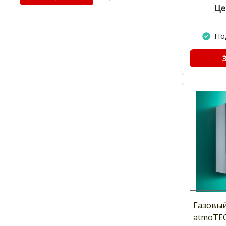
Це
По
Газовый
atmoTEC