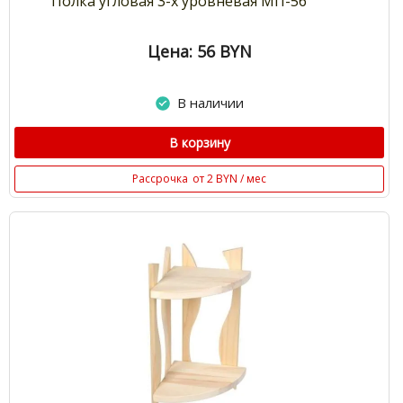
Полка угловая 3-х уровневая МП-56
Цена: 56
BYN
В наличии
В корзину
Рассрочка
от 2 BYN / мес