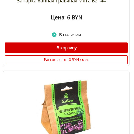
Запарка банная травяная Мята Б2144
Цена: 6
BYN
В наличии
В корзину
Рассрочка
от 0 BYN / мес