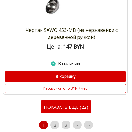
Черпак SAWO 453-MD (из нержавейки с
деревянной ручкой)
Цена: 147
BYN
В наличии
В корзину
Рассрочка
от 5 BYN / мес
ПОКАЗАТЬ ЕЩЕ (22)
1
2
3
»
»»