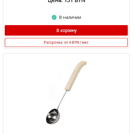
Цена: 131
BYN
В наличии
В корзину
Рассрочка
от 4 BYN / мес