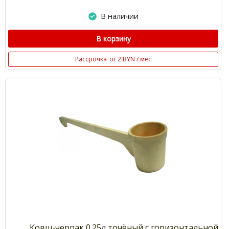
В наличии
В корзину
Рассрочка
от 2 BYN / мес
Ковш-черпак 0.25л точёный с горизонтальной