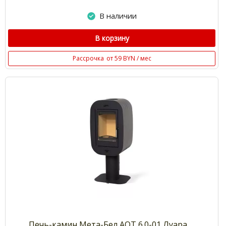
В наличии
В корзину
Рассрочка
от 59 BYN / мес
Печь-камин Мета-Бел АОТ 6.0-01 Луара