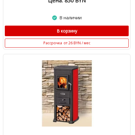
Цена: 830
BYN
В наличии
В корзину
Рассрочка
от 26 BYN / мес