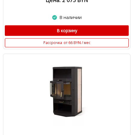
Цена: 2 075
BYN
В наличии
В корзину
Рассрочка
от 66 BYN / мес