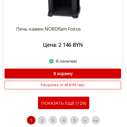
Печь-камин NORDflam Fokus
Цена: 2 146
BYN
В наличии
В корзину
Рассрочка
от 68 BYN / мес
ПОКАЗАТЬ ЕЩЕ (129)
1
2
3
4
5
»
»»