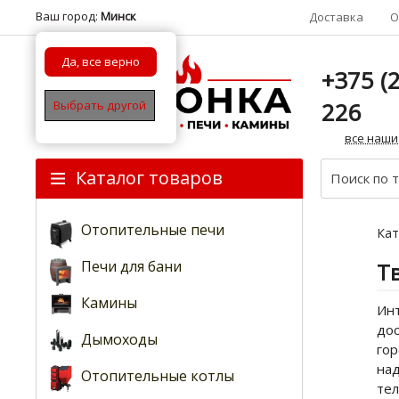
Ваш город:
Минск
Доставка
О
Да, все верно
+375 (2
226
Выбрать другой
все наши
Каталог товаров
Отопительные печи
Кат
Печи для бани
Т
Камины
Инт
дос
Дымоходы
гор
над
Отопительные котлы
те