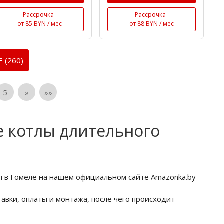
Рассрочка
Рассрочка
от 85 BYN / мес
от 88 BYN / мес
 (260)
5
»
»»
е котлы длительного
я в Гомеле на нашем официальном сайте Amazonka.by
авки, оплаты и монтажа, после чего происходит