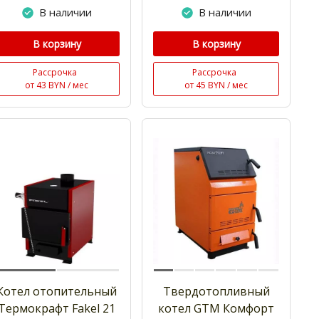
В наличии
В наличии
В корзину
В корзину
Рассрочка
Рассрочка
от 43 BYN / мес
от 45 BYN / мес
Котел отопительный
Твердотопливный
Термокрафт Fakel 21
котел GTM Комфорт