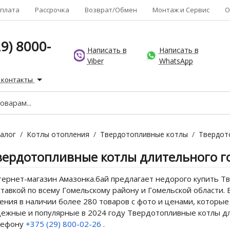
плата
Рассрочка
Возврат/Обмен
Монтаж и Сервис
О
9) 8000-
Написать в
Написать в
Viber
WhatsApp
 контакты
алог
/
Котлы отопления
/
Твердотопливные котлы
/
Твердот
вердотопливные котлы длительного г
ернет-магазин Амазонка.бай предлагает недорого купить Т
тавкой по всему Гомельскому району и Гомельской области.
ения в наличии более 280 товаров с фото и ценами, которые
ежные и популярные в 2024 году Твердотопливные котлы дл
лефону
+375 (29) 800-02-26
.