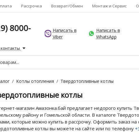
плата
Рассрочка
Возврат/Обмен
Монтаж и Сервис
О
9) 8000-
Написать в
Написать в
Viber
WhatsApp
 контакты
алог
/
Котлы отопления
/
Твердотопливные котлы
вердотопливные котлы
ернет-магазин Амазонка.бай предлагает недорого купить Тв
ельскому району и Гомельской области. В каталоге Твердото
ами, которые можно купить в рассрочку. Оформить заказ на
рдотопливные котлы вы можете на сайте или по телефону
+