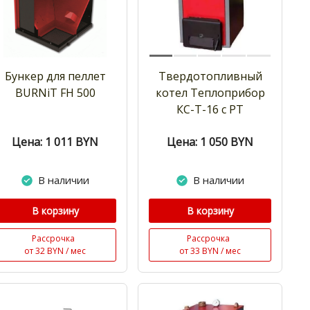
Бункер для пеллет
Твердотопливный
BURNiT FH 500
котел Теплоприбор
КС-Т-16 с РТ
Цена: 1 011
BYN
Цена: 1 050
BYN
В наличии
В наличии
В корзину
В корзину
Рассрочка
Рассрочка
от 32 BYN / мес
от 33 BYN / мес