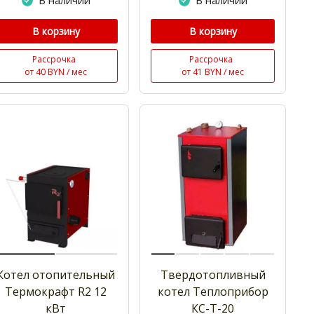
В наличии
В наличии
В корзину
В корзину
Рассрочка
Рассрочка
от 40 BYN / мес
от 41 BYN / мес
Котел отопительный
Твердотопливный
Термокрафт R2 12
котел Теплоприбор
кВт
КС-Т-20