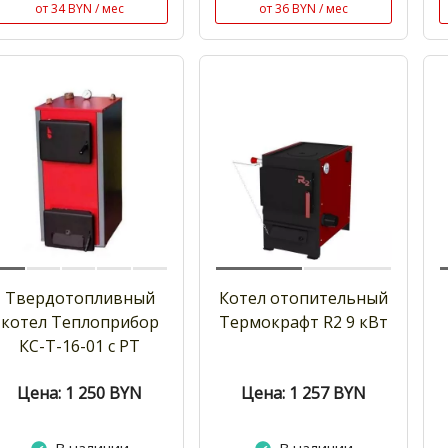
от 34 BYN / мес
от 36 BYN / мес
Твердотопливный
Котел отопительный
котел Теплоприбор
Термокрафт R2 9 кВт
КС-Т-16-01 с РТ
Цена: 1 250
BYN
Цена: 1 257
BYN