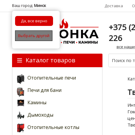
Ваш город:
Минск
Доставка
О
Да, все верно
+375 (2
226
Выбрать другой
все наши
Каталог товаров
Отопительные печи
Кат
Печи для бани
Т
Камины
Инт
Гом
Дымоходы
цен
Тве
Отопительные котлы