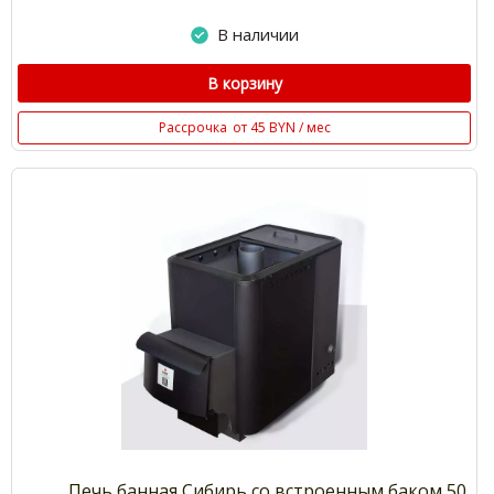
В наличии
В корзину
Рассрочка
от 45 BYN / мес
Печь банная Сибирь со встроенным баком 50