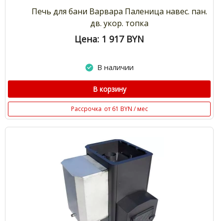
Печь для бани Варвара Паленица навес. пан.
дв. укор. топка
Цена: 1 917
BYN
В наличии
В корзину
Рассрочка
от 61 BYN / мес