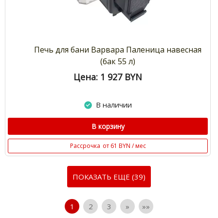
Печь для бани Варвара Паленица навесная
(бак 55 л)
Цена: 1 927
BYN
В наличии
В корзину
Рассрочка
от 61 BYN / мес
ПОКАЗАТЬ ЕЩЕ (39)
1
2
3
»
»»