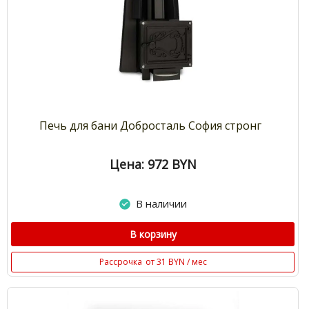
Печь для бани Добросталь София стронг
Цена: 972
BYN
В наличии
В корзину
Рассрочка
от 31 BYN / мес