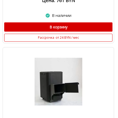
Цена: 761
BYN
В наличии
В корзину
Рассрочка
от 24 BYN / мес