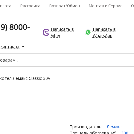
плата
Рассрочка
Возврат/Обмен
Монтаж и Сервис
О
9) 8000-
Написать в
Написать в
Viber
WhatsApp
 контакты
котёл Лемакс Classic 30V
Производитель:
Лемакс
Площадь обогрева, м²:
300