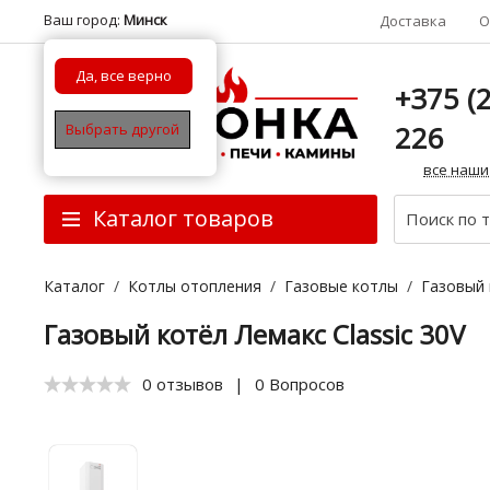
Ваш город:
Минск
Доставка
О
Да, все верно
+375 (2
226
Выбрать другой
все наши
Каталог товаров
Каталог
/
Котлы отопления
/
Газовые котлы
/
Газовый 
Газовый котёл Лемакс Classic 30V
0 отзывов
|
0 Вопросов