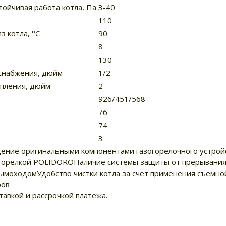
тойчивая работа котла, Па
3-40
110
 котла, °С
90
8
130
оснабжения, дюйм
1/2
опления, дюйм
2
926/451/568
76
74
3
ение оригинальными компонентами газогорелочного устройс
горелкой POLIDOROНаличие системы защиты от прерывания т
ымоходомУдобство чистки котла за счет применения съемно
ров
ставкой и рассрочкой платежа.