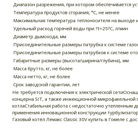
Диапазон разрежения, при котором обеспечивается ус
Температура продуктов сгорания, °С, не менее
Максимальная температура теплоносителя на выходе из
Удельный расход горячей воды при ?t=25?С, л/мин
Диаметр дымохода, мм
Присоединительные размеры патрубка к системе газ
Присоединительные размеры патрубков к системе от
Габаритные размеры (высота/ширина/глубина), мм
Масса брутто, кг, не более
Масса нетто, кг, не более
Срок заводской гарантии, лет
Не требуется подключения к электрической сетиОснащ
концерна SIT, а также инжекционной микрофакельной 
котлаСтабильная работа с недостаточно утепленным д
применения инновационной конструкции турбулизато
Газовый котёл Лемакс Classic 30V купить в Гомеле с до