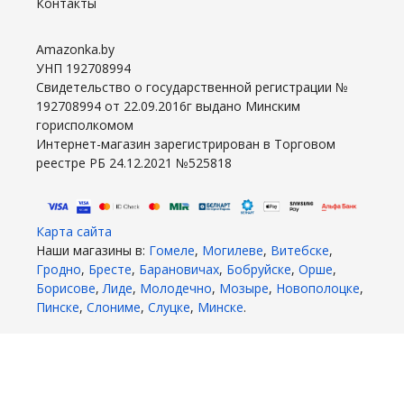
Контакты
Amazonka.by
УНП 192708994
Свидетельство о государственной регистрации №
192708994 от 22.09.2016г выдано Минским
горисполкомом
Интернет-магазин зарегистрирован в Торговом
реестре РБ 24.12.2021 №525818
Карта сайта
Наши магазины в:
Гомеле
,
Могилеве
,
Витебске
,
Гродно
,
Бресте
,
Барановичах
,
Бобруйске
,
Орше
,
Борисове
,
Лиде
,
Молодечно
,
Мозыре
,
Новополоцке
,
Пинске
,
Слониме
,
Слуцке
,
Минске
.
2026 год. Все права защищены.