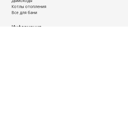
Дымоходы
Котлы отопления
Все для бани
Информация
Доставка
Оплата
Рассрочка
Возврат/Обмен
Монтаж и Сервис
Акционные товары
Часто задаваемые вопросы
Договор оферты
Обратная связь
Отзывы
Главная
Блог
Контакты
Amazonka.by