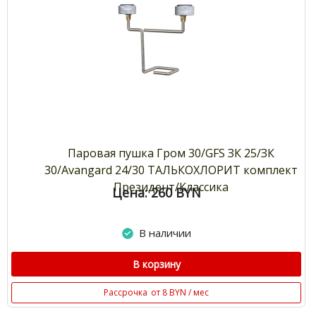
Паровая пушка Гром 30/GFS ЗК 25/ЗК
30/Avangard 24/30 ТАЛЬКОХЛОРИТ комплект
Президент/Классика
Цена: 260
BYN
В наличии
В корзину
Рассрочка
от 8 BYN / мес