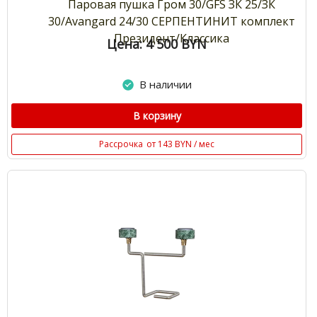
Паровая пушка Гром 30/GFS ЗК 25/ЗК
30/Avangard 24/30 СЕРПЕНТИНИТ комплект
Президент/Классика
Цена: 4 500
BYN
В наличии
В корзину
Рассрочка
от 143 BYN / мес