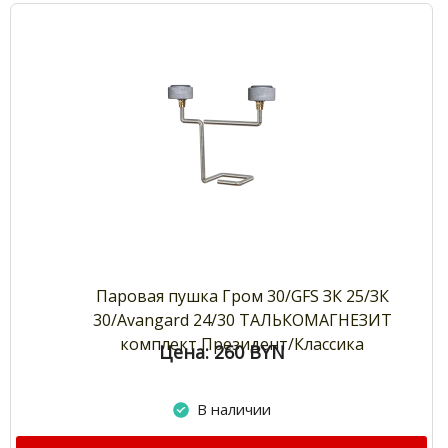
Паровая пушка Гром 30/GFS ЗК 25/ЗК
30/Avangard 24/30 ТАЛЬКОМАГНЕЗИТ
комплект Президент/Классика
Цена: 260
BYN
В наличии