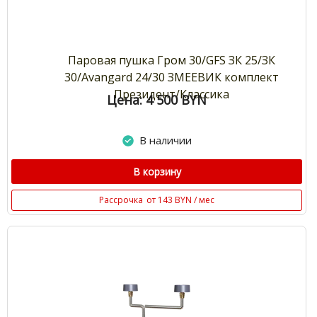
Паровая пушка Гром 30/GFS ЗК 25/ЗК
30/Avangard 24/30 ЗМЕЕВИК комплект
Президент/Классика
Цена: 4 500
BYN
В наличии
В корзину
Рассрочка
от 143 BYN / мес