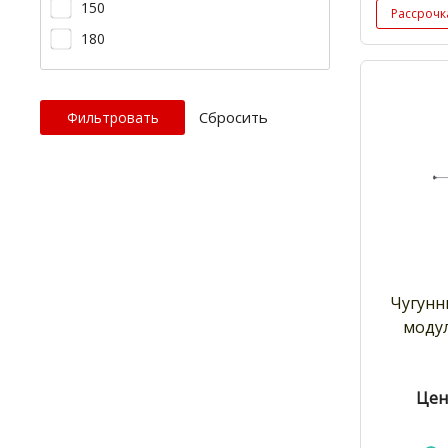
150
Рассрочк
180
Cбросить
Чугун
моду
Цен