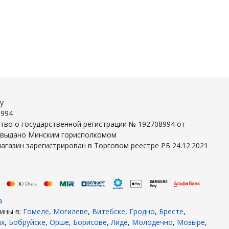
y
8994
тво о государственной регистрации № 192708994 от
г выдано Минским горисполкомом
агазин зарегистрирован в Торговом реестре РБ 24.12.2021
а
ины в:
Гомеле
,
Могилеве
,
Витебске
,
Гродно
,
Бресте
,
ах
,
Бобруйске
,
Орше
,
Борисове
,
Лиде
,
Молодечно
,
Мозыре
,