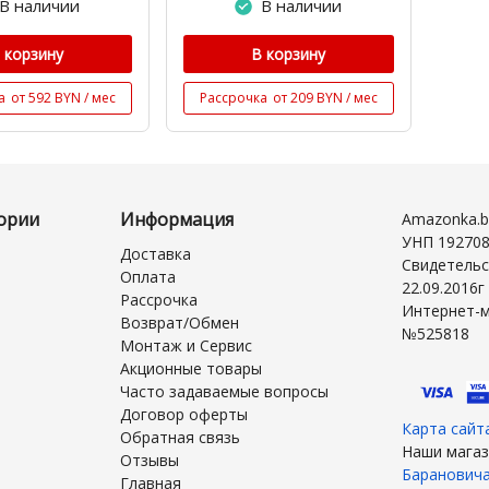
В наличии
В наличии
 корзину
В корзину
а
от 592 BYN / мес
Рассрочка
от 209 BYN / мес
ории
Информация
Amazonka.b
УНП 19270
Доставка
Свидетельс
Оплата
22.09.2016
Рассрочка
Интернет-м
Возврат/Обмен
№525818
Монтаж и Сервис
Акционные товары
Часто задаваемые вопросы
Договор оферты
Карта сайт
Обратная связь
Наши магаз
Отзывы
Баранович
Главная