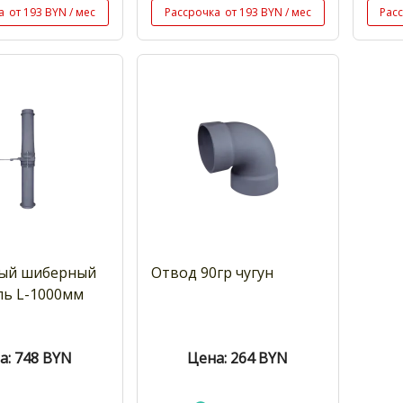
а
от 193 BYN / мес
Рассрочка
от 193 BYN / мес
Рас
ный шиберный
Отвод 90гр чугун
ль L-1000мм
а: 748
BYN
Цена: 264
BYN