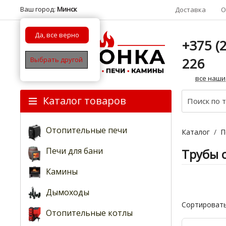
Ваш город:
Минск
Доставка
О
Да, все верно
+375 (2
226
Выбрать другой
все наши
Каталог товаров
Отопительные печи
Каталог
/
П
Печи для бани
Трубы 
Камины
Дымоходы
Сортировать
Отопительные котлы