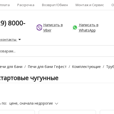
плата
Рассрочка
Возврат/Обмен
Монтаж и Сервис
О
9) 8000-
Написать в
Написать в
Viber
WhatsApp
 контакты
ечи для бани
/
Печи для бани Гефест
/
Комплектующие
/
Тру
стартовые чугунные
цене, сначала недорогие
 по: