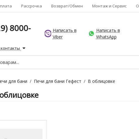
плата
Рассрочка
Возврат/Обмен
Монтаж и Сервис
О
9) 8000-
Написать в
Написать в
Viber
WhatsApp
 контакты
ечи для бани
/
Печи для бани Гефест
/
В облицовке
 облицовке