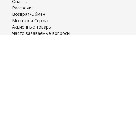
Оплата
Рассрочка
Возврат/Обмен
Монтаж и Сервис
Акционные товары
Часто задаваемые вопросы
Договор оферты
Обратная связь
Отзывы
Главная
Блог
Контакты
Amazonka.by
УНП 192708994
Свидетельство о государственной регистрации №
192708994 от 22.09.2016г выдано Минским
горисполкомом
Интернет-магазин зарегистрирован в Торговом
реестре РБ 24.12.2021 №525818