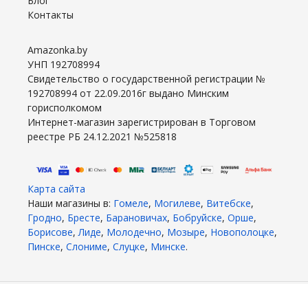
Блог
Контакты
Amazonka.by
УНП 192708994
Свидетельство о государственной регистрации №
192708994 от 22.09.2016г выдано Минским
горисполкомом
Интернет-магазин зарегистрирован в Торговом
реестре РБ 24.12.2021 №525818
Карта сайта
Наши магазины в:
Гомеле
,
Могилеве
,
Витебске
,
Гродно
,
Бресте
,
Барановичах
,
Бобруйске
,
Орше
,
Борисове
,
Лиде
,
Молодечно
,
Мозыре
,
Новополоцке
,
Пинске
,
Слониме
,
Слуцке
,
Минске
.
2026 год. Все права защищены.